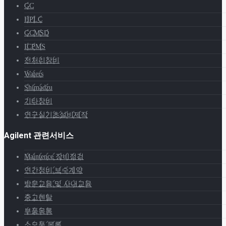
GC
HPLC
GCMSD
ICPMS
전처리장비
Waters
Shimadzu
기타장비
연구실기초설비제작
Agilent 관련서비스
Maintence 장비점검
연간정비 보수계약
방문교육 및 사내교육
중고렌탈
부품목록
소모품 목록