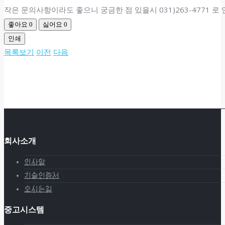
작은 문의사항이라도 좋으니 궁금한 점 있을시 031)263-4771 로
좋아요
0
싫어요
0
인쇄
목록보기
이전
다음
회사소개
인사말
기술인증서
오시는길
중고시스템