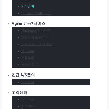
기타장비
연구실 기초설비제작
Agilent 관련서비스
Maintence 장비점검
연간정비 보수계약
방문 교육 및 사내교육
중고렌탈
부품목록
소모품 목록
긴급 A/S문의
견적문의
고객센터
공지사항
질문/답변