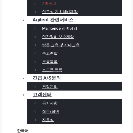
기타장비
연구실 기초설비제작
Agilent 관련서비스
Maintence 장비점검
연간정비 보수계약
방문 교육 및 사내교육
중고렌탈
부품목록
소모품 목록
긴급 A/S문의
견적문의
고객센터
공지사항
질문/답변
자료실
한국어